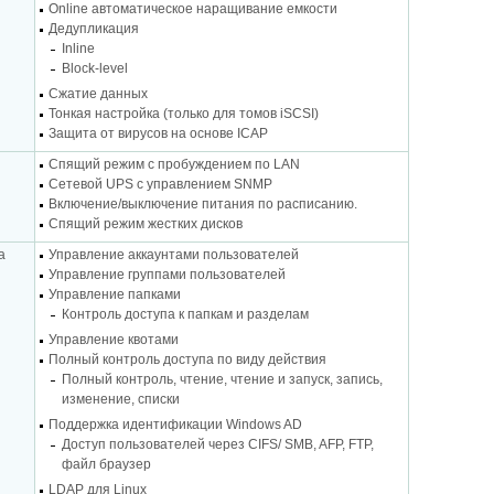
Online автоматическое наращивание емкости
Дедупликация
Inline
Block-level
Сжатие данных
Тонкая настройка (только для томов iSCSI)
Защита от вирусов на основе ICAP
Спящий режим с пробуждением по LAN
Сетевой UPS с управлением SNMP
Включение/выключение питания по расписанию.
Спящий режим жестких дисков
а
Управление аккаунтами пользователей
Управление группами пользователей
Управление папками
Контроль доступа к папкам и разделам
Управление квотами
Полный контроль доступа по виду действия
Полный контроль, чтение, чтение и запуск, запись,
изменение, списки
Поддержка идентификации Windows AD
Доступ пользователей через CIFS/ SMB, AFP, FTP,
файл браузер
LDAP для Linux