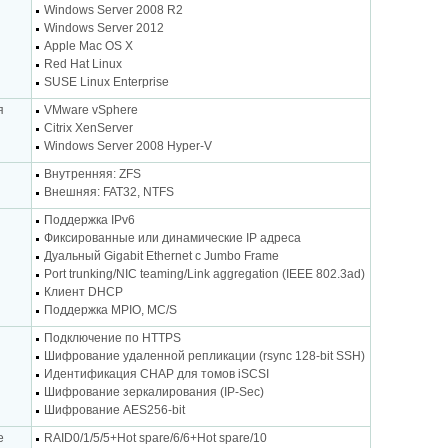
Windows Server 2008 R2
Windows Server 2012
Apple Mac OS X
Red Hat Linux
SUSE Linux Enterprise
я
VMware vSphere
Citrix XenServer
Windows Server 2008 Hyper-V
Внутренняя: ZFS
Внешняя: FAT32, NTFS
Поддержка IPv6
Фиксированные или динамические IP адреса
Дуальный Gigabit Ethernet с Jumbo Frame
Port trunking/NIC teaming/Link aggregation (IEEE 802.3ad)
Клиент DHCP
Поддержка MPIO, MC/S
Подключение по HTTPS
Шифрование удаленной репликации (rsync 128-bit SSH)
Идентификация CHAP для томов iSCSI
Шифрование зеркалирования (IP-Sec)
Шифрование AES256-bit
е
RAID0/1/5/5+Hot spare/6/6+Hot spare/10