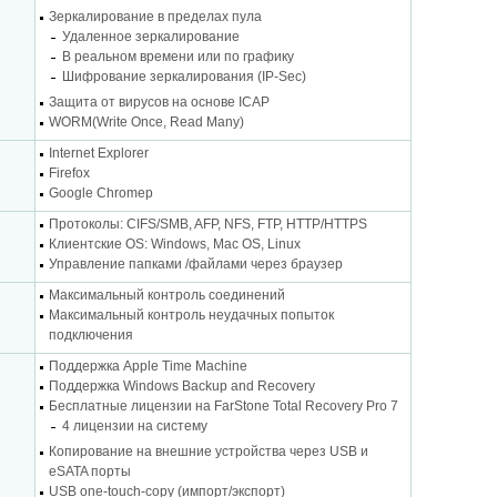
Зеркалирование в пределах пула
Удаленное зеркалирование
В реальном времени или по графику
Шифрование зеркалирования (IP-Sec)
Защита от вирусов на основе ICAP
WORM(Write Once, Read Many)
Internet Explorer
Firefox
Google Chromeр
Протоколы: CIFS/SMB, AFP, NFS, FTP, HTTP/HTTPS
Клиентские OS: Windows, Mac OS, Linux
Управление папками /файлами через браузер
Максимальный контроль соединений
Максимальный контроль неудачных попыток
подключения
Поддержка Apple Time Machine
Поддержка Windows Backup and Recovery
Бесплатные лицензии на FarStone Total Recovery Pro 7
4 лицензии на систему
Копирование на внешние устройства через USB и
eSATA порты
USB one-touch-copy (импорт/экспорт)