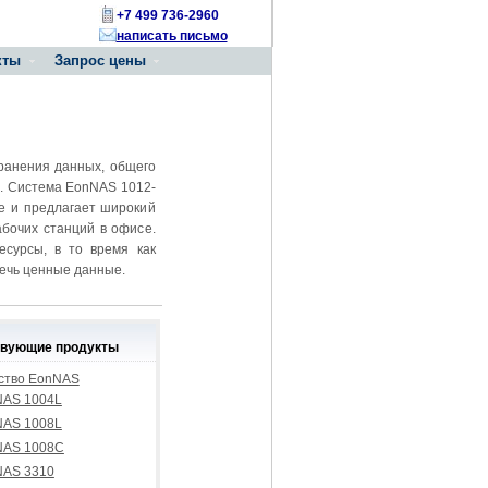
+7 499 736-2960
написать письмо
кты
Запрос цены
ранения данных, общего
П. Система EonNAS 1012-
е и предлагает широкий
бочих станций в офисе.
есурсы, в то время как
ечь ценные данные.
твующие продукты
ство EonNAS
AS 1004L
AS 1008L
NAS 1008C
AS 3310