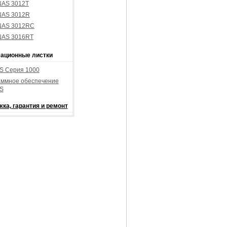
AS 3012T
NAS 3012R
NAS 3012RC
NAS 3016RT
ационные листки
S Серия 1000
аммное обеспечение
S
ка, гарантия и ремонт