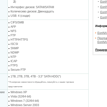
2
)
EonN
Eon
Интерфес дисков: SATAII/SATAIII
Количесиво дисков: Двенадцать
Eon
USB: 4 (сзади)
Eon
CIFS/SMB
Информ
AFP
NFS
EonNA
FTP
Прогр
HTTP/HTTPS
EonNA
iSCSI
SNMP
Поддерж
NDMP
NTP
ICAP
FTPS
Secure FTP
1TB, 2TB, 3TB, 4TB - 3,5" SATA HDD(*)
* По вопросам совместимости обращайтесь, пожалуйста, к нашим торговым
представителям
кие
Windows XP
Vista (32/64-bit)
Windows 7 (32/64-bit)
Windows Server 2003