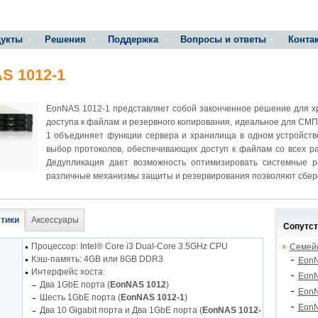
укты
Решения
Поддержка
Вопросы и ответы
Конта
S 1012-1
EonNAS 1012-1 представляет собой законченное решение для х
доступа к файлам и резервного копирования, идеальное для СМ
1 объединяет функции сервера и хранилища в одном устройств
выбор протоколов, обеспечивающих доступ к файлам со всех ра
Дедупликация дает возможность оптимизировать системные р
различные механизмы защиты и резервирования позволяют сбер
стики
Аксессуары
Сопутс
Процессор: Intel® Core i3 Dual-Core 3.5GHz CPU
Семей
Кэш-память: 4GB или 8GB DDR3
EonN
Интерфейс хоста:
EonN
Два 1GbE порта (
EonNAS 1012
)
Eon
Шесть 1GbE порта (
EonNAS 1012-1
)
EonN
Два 10 Gigabit порта и Два 1GbE порта (
EonNAS 1012-