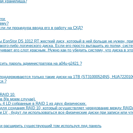
чая хранилища?
ror.
лему?
ли ли процедура ввода его в работу на СХД?
ы EonStor DS 1012 RT жесткий диск, который в ней больше не нужен, при
акого-либо логического диска. Если его просто вытащить из полки, систе
свечивает его слот красным. Нужно как-то убедить систему, что диска в эт
ить пароль администратора на a04u-g2421 ?
 поддерживаются только такие диски на 1TB (ST31000524NS, HUA72201
ся ?
RAID 10.
в 8(в моем случае).
ь 4 LD собранные в RAID 1 из двух физических.
 для создания RAID 10, который осуществляет чередование между RAID
и LV , будут ли использоваться все физические диски при записи или чт
и и расширить существующий том используя лед панель