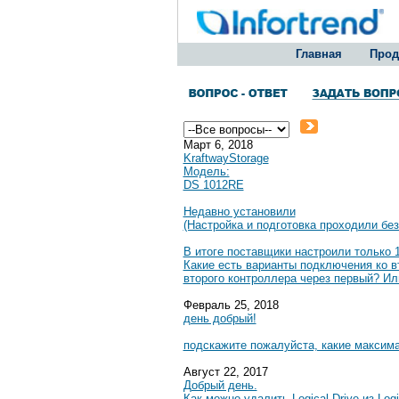
Главная
Прод
Март 6, 2018
KraftwayStorage
Модель:
DS 1012RE
Недавно установили
(Настройка и подготовка проходили без
В итоге поставщики настроили только 1
Какие есть варианты подключения ко вт
второго контроллера через первый? Ил
Февраль 25, 2018
день добрый!
подскажите пожалуйста, какие максим
Август 22, 2017
Добрый день.
Как можно удалить Logical Drive из Log