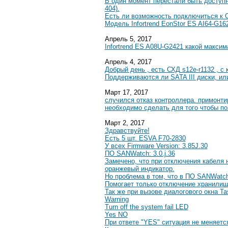
В один момент перестали быть доступн
404).
Есть ли возможность подключиться к С
Модель Infortrend EonStor ES AI64-G162
Апрель 5, 2017
Infortrend ES A08U-G2421 какой макси
Апрель 4, 2017
Добрый день , есть СХД s12e-r1132 , 
Поддерживаются ли SATA III диски, или
Март 17, 2017
случился отказ контроллера. примонти
необходимо сделать для того чтобы по
Март 2, 2017
Здравствуйте!
Есть 5 шт. ESVA F70-2830
У всех Firmware Version: 3.85J.30
ПО SANWatch: 3.0.j.36
Замечено, что при отключения кабеля н
оранжевый индикатор.
Но проблема в том, что в ПО SANWatch
Помогает только отключение хранилища
Так же при вызове диалогового окна Ta
Warning
Turn off the system fail LED
Yes NO
При ответе "YES" ситуация не меняетс