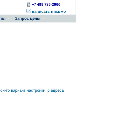
+7 499 736-2960
написать письмо
кты
Запрос цены
ой-то вариант настройки ip адреса