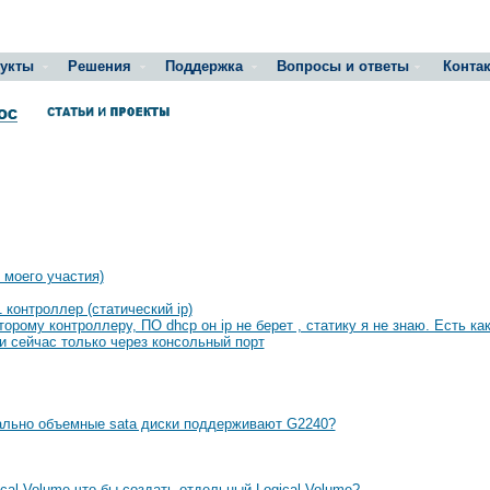
укты
Решения
Поддержка
Вопросы и ответы
Конта
 моего участия)
 контроллер (статический ip)
орому контроллеру, ПО dhcp он ip не берет , статику я не знаю. Есть как
и сейчас только через консольный порт
ально объемные sata диски поддерживают G2240?
ical Volume что бы создать отдельный Logical Volume?