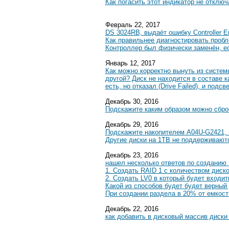
Как погасить этот индикатор не отклю
Февраль 22, 2017
DS 3024RB, выдаёт ошибку Controller Er
Как правильнее диагностировать проб
Контроллер был физически заменён, ес
Январь 12, 2017
Как можно корректно вынуть из систем
другой? Диск не находится в составе к
есть, но отказал (Drive Failed), и под
Декабрь 30, 2016
Подскажите каким образом можно сброс
Декабрь 29, 2016
Подскажите накопителем A04U-G2421,
Другие диски на 1TB не поддерживают
Декабрь 23, 2016
нашел несколько ответов по созданию 
1. Создать RAID 1 c количеством диско
2. Создать LV0 в который будет входит
Какой из способов будет будет верный
При создании раздела в 20% от емкост
Декабрь 22, 2016
как добавить в дисковый массив диск