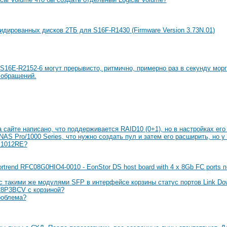
идированных дисков 2ТБ для S16F-R1430 (Firmware Version 3.73N.01)
S16E-R2152-6 могут прерывисто, ритмично, примерно раз в секунду морг
 обращений.
сайте написано, что поддерживается RAID10 (0+1), но в настройках его н
S Pro/1000 Series, что нужно создать пул и затем его расширить, но у
 1012RE?
rtrend RFC08G0HIO4-0010 - EonStor DS host board with 4 x 8Gb FC port
с такими же модулями SFP в интерфейсе корзины статус портов Link Dow
8P3BCV с корзиной?
роблема?