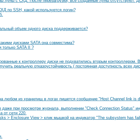
ы луны с СХД. После перезагрузки, все созданные луны отсутствуют. До
ХД по SSH, какой используется логин?
i.
мальный объем одного диска поддерживается?
с какими дисками SATA она совместима?
 только SATA II ?
рованные к контроллеру диски не подхватились вторым контроллером. 
лучить реальную отказоустойчивость ( постоянная доступность всех дис
а любом из хранилищ в логах пишется сообщение "Host Channel link is d
 даже при просмотре журнала, выполнении "Check Connection Status" инд
 от сети 220.
sks > Enclosure View > клик мышкой на индикатор "The subsystem has fai
я.