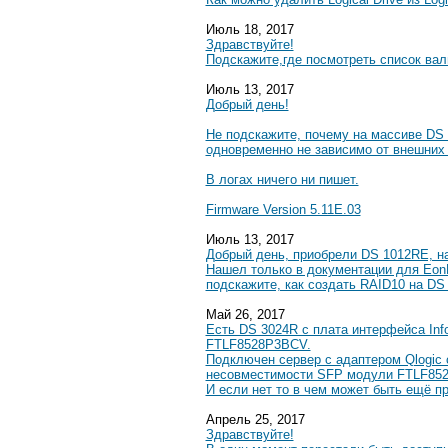
Июль 18, 2017
Здравствуйте!
Подскажите,где посмотреть список вал
Июль 13, 2017
Добрый день!
Не подскажите, почему на массиве DS 
одновременно не зависимо от внешних
В логах ничего ни пишет.
Firmware Version 5.11E.03
Июль 13, 2017
Добрый день, приобрели DS 1012RE, на 
Нашел только в документации для EonNA
подскажите, как создать RAID10 на DS
Май 26, 2017
Есть DS 3024R с плата интерфейса Info
FTLF8528P3BCV.
Подключен сервер с адаптером Qlogic 
несовместимости SFP модули FTLF852
И если нет то в чем может быть ещё п
Апрель 25, 2017
Здравствуйте!