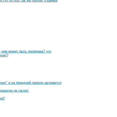
ступ по http так же пропал (Ошибка
В чем может быть проблема? что
ков)?
own" и на передней панели загорается
икатор не гаснет.
led"