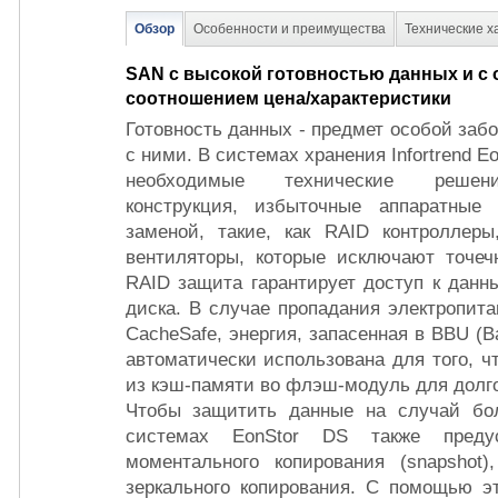
Обзор
Особенности и преимущества
Технические х
SAN с высокой готовностью данных и с
соотношением цена/характеристики
Готовность данных - предмет особой за
с ними. В системах хранения Infortrend 
необходимые технические решения
конструкция, избыточные аппаратные
заменой, такие, как RAID контроллеры
вентиляторы, которые исключают точеч
RAID защита гарантирует доступ к данн
диска. В случае пропадания электропит
CacheSafe, энергия, запасенная в BBU (Ba
автоматически использована для того, 
из кэш-памяти во флэш-модуль для долг
Чтобы защитить данные на случай бол
системах EonStor DS также предус
моментального копирования (snapshot)
зеркального копирования. С помощью э