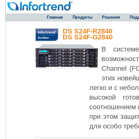
Главная
Продукты
Решения
Под
DS S24F-R2840
DS S24F-G2840
В систем
возможнос
Channel (F
этих новей
легко и с небо
высокой гот
соотношением 
при этом защи
для особо треб