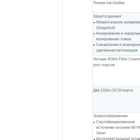
Тонкая настройка
Защита данных:
Моментальное копиров
(Snapshot)
Копирование и зеркаль
копирование томов
Синхронная и асинхрон
удаленная репликация
Четыре 8Gb/s Fibre Chann
хост-портов
Два 1Gb/s iSCSI порта
Энергосбережение:
Сертифицированные
источники питания 80 
Silver
Интеллектуальная оста