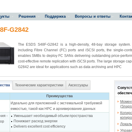
укты
Решения
Поддержка
Вопросы и ответы
Конта
8F-G2842
The ESDS S48F-G2842 is a high-density, 48-bay storage system. W
including Fibre Channel (FC) ports and iSCSI ports, the single-co
enables SMBs to deploy FC SANs delivering outstanding price-perfor
cost-effective remote replication with iSCSI ports. The large storage ca
G2842 are ideal for applications such as data archiving and HPC
ества
Технические характеристики
Аксессуары
Сопутс
обеспеч
Преимущества
Момен
Идеально для приложений с экстемальной требуемой
(Snaps
емкостью, такой как HPC и архивирование данных
Копиро
ния -
Уменьшает необходимый объем пространства
копиро
Понижает расход энергии
тор
Локаль
Delivers excellent cost efficiency
Управ