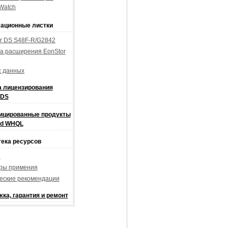
Watch
ационные листки
r DS S48F-R/G2842
а расширения EonStor
с данных
 лицензирования
 DS
ицированные продукты
end WHQL
ека ресурсов
и
ры примения
еские рекомендации
ка, гарантия и ремонт