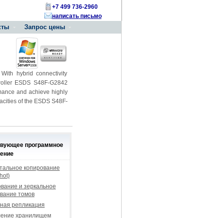
+7 499 736-2960
написать письмо
кты
Запрос цены
ith hybrid connectivity
ntroller ESDS S48F-G2842
mance and achieve highly
pacities of the ESDS S48F-
твующее программное
ение
тальное копирование
hot)
вание и зеркальное
вание томов
ная репликация
ление хранилищем