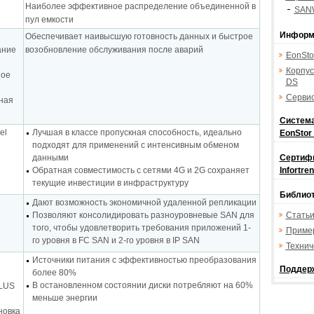
Наиболее эффективное распределение объединенной в
SAN
пул емкости
Информ
Обеспечивает наивысшую готовность данных и быстрое
ание
возобновление обслуживания после аварий
EonSto
Корпус
ное
DS
Серви
ная
Система
el
Лучшая в классе пропускная способность, идеально
EonStor
подходят для применений с интенсивным обменом
данными
Сертиф
Обратная совместимость с сетями 4G и 2G сохраняет
Infortr
текущие инвестиции в инфраструктуру
Библиот
Дают возможность экономичной удаленной репликации
Позволяют консолидировать разноуровневые SAN для
Стать
того, чтобы удовлетворить требования приложений 1-
Приме
го уровня в FC SAN и 2-го уровня в IP SAN
Технич
Источники питания с эффективностью преобразования
Поддерж
более 80%
В остановленном состоянии диски потребляют на 60%
PLUS
меньше энергии
новка