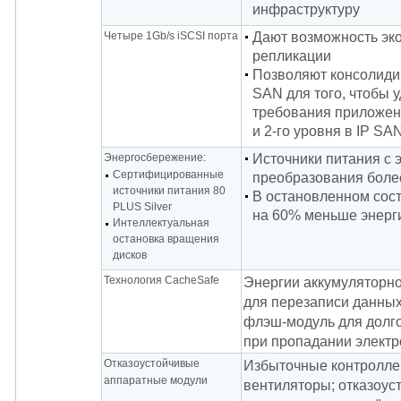
инфраструктуру
Четыре 1Gb/s iSCSI порта
Дают возможность эк
репликации
Позволяют консолиди
SAN для того, чтобы 
требования приложен
и 2-го уровня в IP SA
Энергосбережение:
Источники питания с
Сертифицированные
преобразования боле
источники питания 80
В остановленном сос
PLUS Silver
на 60% меньше энерг
Интеллектуальная
остановка вращения
дисков
Технология CacheSafe
Энергии аккумуляторно
для перезаписи данных
флэш-модуль для долг
при пропадании элект
Отказоустойчивые
Избыточные контроллер
аппаратные модули
вентиляторы; отказоус