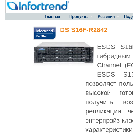
Главная
Продукты
Решения
Под
DS S16F-R2842
ESDS S16F
гибридным
Channel (F
ESDS S16
позволяет пол
высокой гот
получить во
репликации ч
энтерпрайз-
характерист