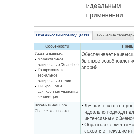
идеальным 
применений.
Особенности и преимущества
Технические характер
Особенности
Преим
Защита данных:
Обеспечивает наивысш
Моментальное
быстрое возобновлени
копирование (Snapshot)
аварий
Копирование и
зеркальное
копирование томов
Синхронная и
асинхронная удаленная
репликация
Восемь 8Gb/s Fibre
Лучшая в классе проп
Channel хост-портов
идеально подходят дл
интенсивным обмено
Обратная совместимос
сохраняет текущие ин