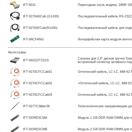
IFT-9011
Переходник (нуль модем), DB9F-D
IFT-9270ASCab (G1430)
Последовательный кабель RS-232C, 
IFT-9270AYCab(R1430)
Последовательный кабель для подси
IFT-9ACFANG
Интерфейсная карта модуля вентил
Аксессуары
Салазки для 2,5" дисков (ручка Type
IFT-9AS1DT2S1S
встроенный селектор активного по
IFT-9270CFCCab01
Оптический кабель, LC-LC, MM-62.5/
IFT-9270CFCCab02
>Оптический кабель, LC-LC, MM-62.5
IFT-9270CFCCab03
Оптический кабель, LC-LC, MM-62.5/
IFT-9277CSlider36
Телескопические направляющие для 
IFT-DDRESCMA
Модуль 1 GB DDR RAM DIMM для 
IFT-DDRESCMB
Модуль 2 GB DDR RAM DIMM для 