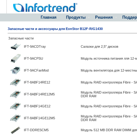
Главная
Продукты
Решения
Поддер
Запасные части и аксессуары для EonStor B12F-R/G1430
Запасные части
IFT-9ACDTray
Салазки для 2,5" дисков
IFT-9ACPSU
Модуль источника питания лля 12-
IFT-9ACFanMod
Модуль вентилятора для 12-местн
IFT-8ABF14RE12
Модуль RAID контроллера Fibre - 
Модуль RAID контроллера Fibre - S
IFT-8ABF14RE12M5
DDR RAM
IFT-8ABF14GE12
Модуль RAID контроллера Fibre - 
Модуль RAID контроллера Fibre - 
IFT-8ABF14GE12M5
DDR RAM
IFT-DDRESCM5
Модуль 512 MB DDR RAM DIMM дл