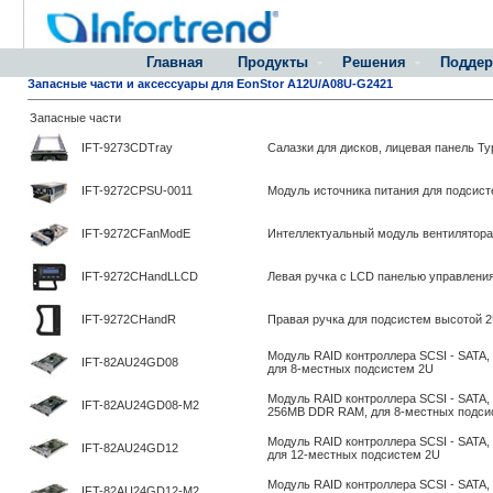
Главная
Продукты
Решения
Поддер
Запасные части и аксессуары для EonStor A12U/A08U-G2421
Запасные части
IFT-9273CDTray
Салазки для дисков, лицевая панель Typ
IFT-9272CPSU-0011
Модуль источника питания для подсис
IFT-9272CFanModE
Интеллектуальный модуль вентилятора
IFT-9272CHandLLCD
Левая ручка с LCD панелью управлени
IFT-9272CHandR
Правая ручка для подсистем высотой 
Модуль RAID контроллера SCSI - SATA, 
IFT-82AU24GD08
для 8-местных подсистем 2U
Модуль RAID контроллера SCSI - SATA, 
IFT-82AU24GD08-M2
256MB DDR RAM, для 8-местных подси
Модуль RAID контроллера SCSI - SATA, 
IFT-82AU24GD12
для 12-местных подсистем 2U
Модуль RAID контроллера SCSI - SATA, 
IFT-82AU24GD12-M2