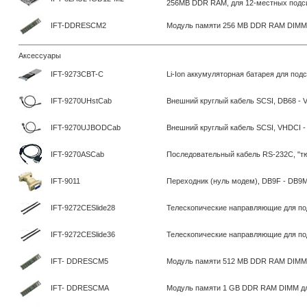
256MB DDR RAM, для 12-местных подс
IFT-DDRESCM2
Модуль памяти 256 MB DDR RAM DIMM
Аксессуары
IFT-9273CBT-C
Li-Ion аккумуляторная батарея для под
IFT-9270UHstCab
Внешний круглый кабель SCSI, DB68 - 
IFT-9270UJBODCab
Внешний круглый кабель SCSI, VHDCI 
IFT-9270ASCab
Последовательный кабель RS-232C, "тюл
IFT-9011
Переходник (нуль модем), DB9F - DB9
IFT-9272CESlide28
Телескопические направляющие для подс
IFT-9272CESlide36
Телескопические направляющие для подс
IFT- DDRESCM5
Модуль памяти 512 MB DDR RAM DIMM
IFT- DDRESCMA
Модуль памяти 1 GB DDR RAM DIMM д