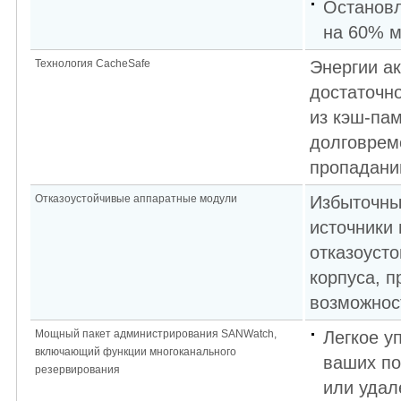
Остановл
на 60% м
Технология CacheSafe
Энергии а
достаточн
из кэш-па
долговрем
пропадани
Отказоустойчивые аппаратные модули
Избыточны
источники 
отказоусто
корпуса, 
возможност
Мощный пакет администрирования SANWatch,
Легкое у
включающий функции многоканального
ваших по
резервирования
или удал