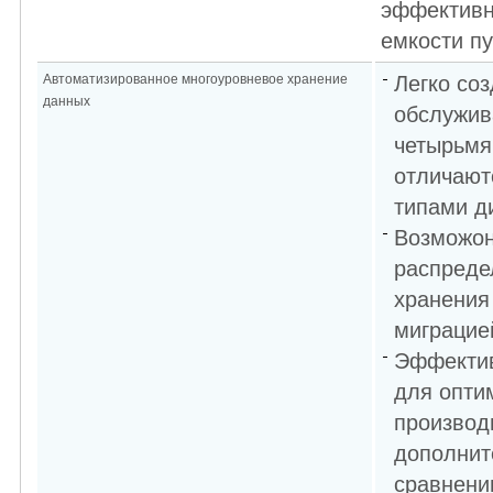
эффективн
емкости п
Автоматизированное многоуровневое хранение
Легко со
данных
обслужив
четырьмя
отличают
типами д
Возможон
распреде
хранения
миграцие
Эффектив
для опти
производ
дополнит
сравнени