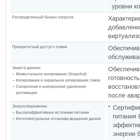
уровни к
Распределенный баланс нагрузок
Характерис
добавлени
виртуализ
Приоритетный доступ к томам
Обеспечив
обслужива
Защита данных:
Обеспечив
Моментальное копирование (Snapshot)
готовность
Копирование и зеркальное копирование томов
восстанов
Синхронная и асинхронная удаленная
репликация
после ава
Энергосбережение:
Сертифиц
Высокоэффективные источники питания
питания 
Интеллектуальная остановка вращения дисков
эффектив
энергии 