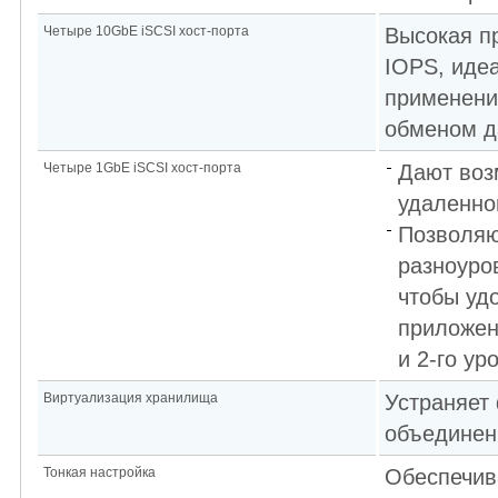
Четыре 10GbE iSCSI хост-порта
Высокая п
IOPS, иде
применени
обменом 
Четыре 1GbE iSCSI хост-порта
Дают воз
удаленно
Позволяю
разноуро
чтобы уд
приложен
и 2-го ур
Виртуализация хранилища
Устраняет
объединен
Тонкая настройка
Обеспечив