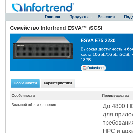
Главная
Продукты
Решения
Под
Семейство Infortrend ESVA™ iSCSI
ESVA E75-2230
Высокая доступность и бо
хоста 10GbE/1GbE iSCSI, 
18PB.
Особенности
Характеристики
Особенности
Преимущества
Большой объем хранения
До 4800 H
для прило
требования
HPC и арх