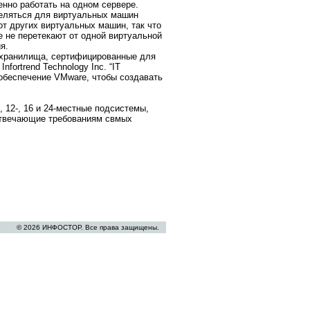
енно работать на одном сервере.
деляться для виртуальных машин
т других виртуальных машин, так что
е не перетекают от одной виртуальной
я.
D хранилища, сертифицированные для
ortrend Technology Inc. “IT
обеспечение VMware, чтобы создавать
 12-, 16 и 24-местные подсистемы,
отвечающие требованиям свмых
© 2026 ИНФОСТОР. Все права защищены.