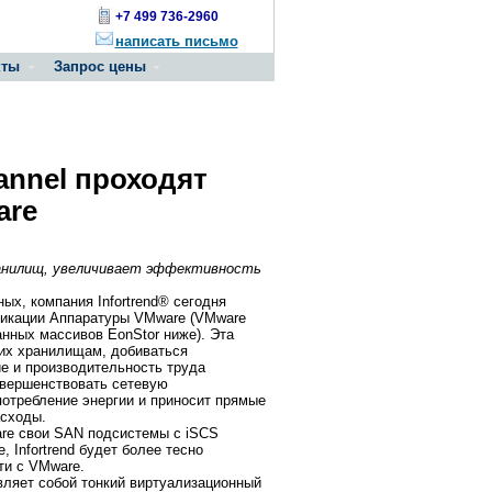
+7 499 736-2960
написать письмо
кты
Запрос цены
annel проходят
are
ранилищ, увеличивает эффективность
ых, компания Infortrend® сегодня
ификации Аппаратуры VMware (VMware
анных массивов EonStor ниже). Эта
 их хранилищам, добиваться
е и производительность труда
овершенствовать сетевую
отребление энергии и приносит прямые
асходы.
are свои SAN подсистемы с iSCS
 Infortrend будет более тесно
ти с VMware.
вляет собой тонкий виртуализационный