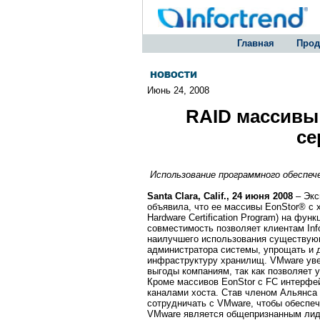
Главная
Прод
Июнь 24, 2008
RAID массивы 
се
Использование программного обеспе
Santa Clara, Calif., 24 июня 2008
– Экс
объявила, что ее массивы EonStor® с 
Hardware Certification Program) на фу
совместимость позволяет клиентам Inf
наилучшего использования существующ
администратора системы, упрощать и 
инфраструктуру хранилищ. VMware уве
выгоды компаниям, так как позволяет 
Кроме массивов EonStor с FC интерфей
каналами хоста. Став членом Альянса Т
сотрудничать с VMware, чтобы обеспеч
VMware является общепризнанным лидер