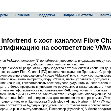
укты
Решения
Поддержка
Вопросы и ответы
Конта
Infortrend c хост-каналом Fibre Ch
ртификацию на соответствие VMw
чения VMware помогает IT менеджерам упростить инфраструктуру х
их работы и виртуализацию систем
перт в области разработки и производства сетевых систем хранения данн
хост-каналом Fibre Сhannel (FC) прошли испытания по Программе Серт
нкционирование в операционной среде VMware® (см. список сертифициров
ortrend применять инфраструктуру VMware, чтобы управлять доступом к
их хранлищ, контролировать рост ресурсов, улучшать их использовани
делать более прозрачным управление ресурсами, а также развивать и с
личивает эффективность использования RAID подсистем, что снижает п
уменьшать суммы счетов за электричество и сокращать операционные р
сом хоста, Infortrend представила для тестирования по программе VMw
ехнологического Партнерства (Technology Alliance Partner – TAP) VMware,
ить соответствие будущих продуктов EonStor требованиям совместимос
ом на рынке виртуализациии, Гипервизор (Hypervisor) VMware предста