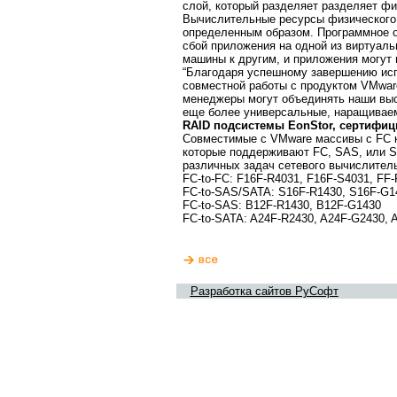
слой, который разделяет разделяет фи
Вычислительные ресурсы физического 
определенным образом. Программное о
сбой приложения на одной из виртуаль
машины к другим, и приложения могут 
“Благодаря успешному завершению исп
совместной работы с продуктом VMware 
менеджеры могут объединять наши выс
еще более универсальные, наращиваем
RAID подсистемы EonStor, сертифи
Совместимые с VMware массивы с FC ка
которые поддерживают FC, SAS, или S
различных задач сетевого вычислитель
FC-to-FC: F16F-R4031, F16F-S4031, FF
FC-to-SAS/SATA: S16F-R1430, S16F-G1
FC-to-SAS: B12F-R1430, B12F-G1430
FC-to-SATA: A24F-R2430, A24F-G2430, 
Разработка сайтов РуСофт