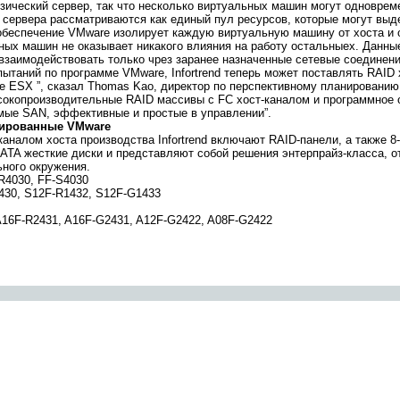
зический сервер, так что несколько виртуальных машин могут одноврем
сервера рассматриваются как единый пул ресурсов, которые могут вы
беспечение VMware изолирует каждую виртуальную машину от хоста и о
ных машин не оказывает никакого влияния на работу остальныех. Данны
взаимодействовать только чрез заранее назначенные сетевые соединени
ытаний по программе VMware, Infortrend теперь может поставлять RAI
ESX ”, сказал Thomas Kao, директор по перспективному планированию Inf
окопроизводительные RAID массивы с FC хост-каналом и программное 
ые SAN, эффективные и простые в управлении”.
цированные VMware
налом хоста производства Infortrend включают RAID-панели, а также 8-,
ATA жесткие диски и представляют собой решения энтерпрайз-класса, 
ного окружения.
-R4030, FF-S4030
430, S12F-R1432, S12F-G1433
A16F-R2431, A16F-G2431, A12F-G2422, A08F-G2422