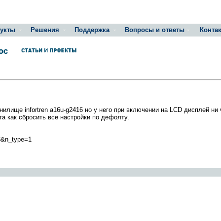
укты
Решения
Поддержка
Вопросы и ответы
Конта
илище infortren a16u-g2416 но у него при включении на LCD дисплей ни 
а как сбросить все настройки по дефолту.
66&n_type=1