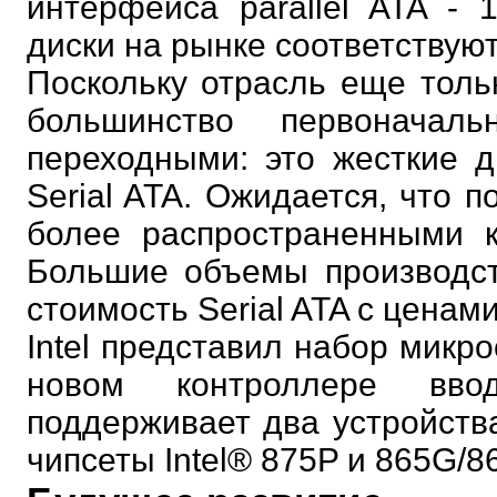
интерфейса parallel ATA -
диски на рынке соответствуют
Поскольку отрасль еще тольк
большинство первоначал
переходными: это жесткие 
Serial ATA. Ожидается, что п
более распространенными к
Большие объемы производст
стоимость Serial ATA с ценами
Intel представил набор микр
новом контроллере вво
поддерживает два устройства
чипсеты Intel® 875P и 865G/8